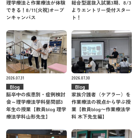
理学療法と作業療法が体験
総合型選抜入試第3期、8/3
できる！8/11(火祝)オープ
よりエントリー受付スター
ンキャンパス
ト！
2026.07.31
2026.07.30
Blog
Blog
脳卒中の疾患別・症例検討
家族介護者（ケアラー）を
会～理学療法学科昼間部3
作業療法の視点から学ぶ授
年生の授業【教員blog 理学
業【教員blog〜作業療法学
療法学科山形先生】
科 木下先生編】