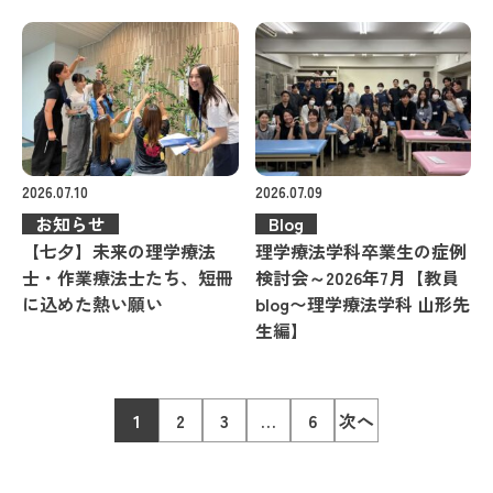
2026.07.10
2026.07.09
お知らせ
Blog
【七夕】未来の理学療法
理学療法学科卒業生の症例
士・作業療法士たち、短冊
検討会～2026年7月【教員
に込めた熱い願い
blog〜理学療法学科 山形先
生編】
1
2
3
…
6
次へ